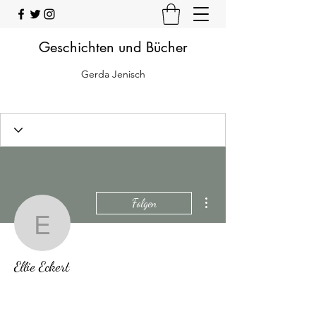
Geschichten und Bücher
Gerda Jenisch
Weitere Optionen
Folgen
Ellie Eckert
Ellie Eckert