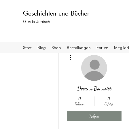
Geschichten und Bücher
Gerda Jenisch
Start
Blog
Shop
Bestellungen
Forum
Mitglied
Weitere Optionen
Deeann Bonnoitt
0
0
Follower
Gefolgt
Folgen