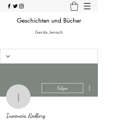
Geschichten und Bücher
Gerda Jenisch
Weitere Optionen
Folgen
Inocencia Rodberg
Inocencia Rodberg