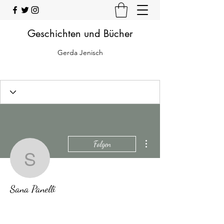
Geschichten und Bücher
Gerda Jenisch
Weitere Optionen
Folgen
Sana Panelli
Sana Panelli