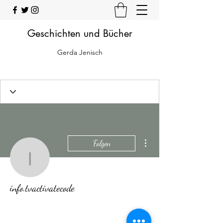
Geschichten und Bücher
Gerda Jenisch
Weitere Optionen
Folgen
info.tvactivatecode
info.tvactivatecode